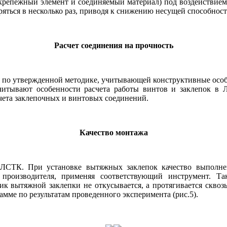
 крепежный элемент и соединяемый материал) под воздействием
оряться в несколько раз, приводя к снижению несущей способнос
Расчет соединения на прочность
 по утвержденной методике, учитывающей конструктивные особ
итывают особенности расчета работы винтов и заклепок в Л
чета заклепочных и винтовых соединений.
Качество монтажа
 ЛСТК. При установке вытяжных заклепок качество выполне
 производителя, применяя соответствующий инструмент. Та
ик вытяжной заклепки не откусывается, а протягивается сквозь
амме по результатам проведенного эксперимента (рис.5).