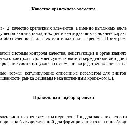
Качество крепежного элемента
и» [2] качество крепежных элементов, а именно вытяжных закл
 существование стандартов, регламентирующих основные характ
 обеспеченность для тех или иных видов крепежа. Примером п
атой системы контроля качества, действующей в организациях 
мочного контроля. Должны существовать утвержденные методик
рование соответствующей системы непосредственно влияют на 
ые нормы, регулирующие описанные параметры для винтов 
сыщенности рынка дешевым некачественным крепежом [3].
Правильный подбор крепежа
рактеристик скрепляемых материалов. Так, для заклепок это о
и должна быть достаточной для формирования головки необходим