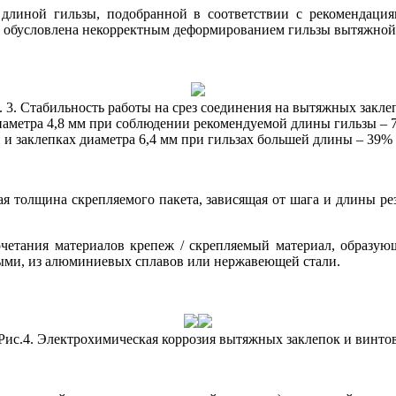
с длиной гильзы, подобранной в соответствии с рекомендация
ица обусловлена некорректным деформированием гильзы вытяжно
. 3. Стабильность работы на срез соединения на вытяжных закле
иаметра 4,8 мм при соблюдении рекомендуемой длины гильзы – 
и заклепках диаметра 6,4 мм при гильзах большей длины – 39%
 толщина скрепляемого пакета, зависящая от шага и длины резь
четания материалов крепеж / скрепляемый материал, образу
ными, из алюминиевых сплавов или нержавеющей стали.
Рис.4. Электрохимическая коррозия вытяжных заклепок и винто